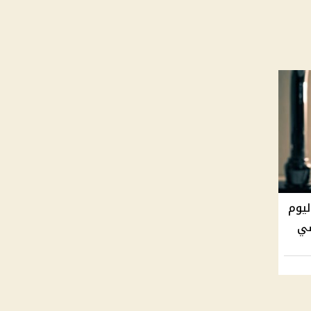
ليوم
سي