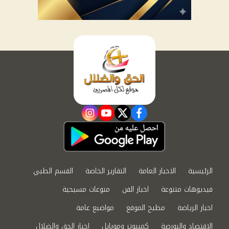
instagram
youtube
twitter
facebook
الرئيسية
الاخبار العامة
التقارير الخاصة
القسم الطبي
فيديوهات متنوعة
اخبار الفن
منوعات مسيحية
اخبار الرياضة
مطبخ الموقع
مواضيع عامة
الاقتصاد والبورصة
كمبيوتر وموبايل
اخبار الحق والضلال