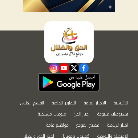
instagram
youtube
twitter
facebook
الرئيسية
الاخبار العامة
التقارير الخاصة
القسم الطبي
فيديوهات متنوعة
اخبار الفن
منوعات مسيحية
اخبار الرياضة
مطبخ الموقع
مواضيع عامة
الاقتصاد والبورصة
كمبيوتر وموبايل
اخبار الحق والضلال