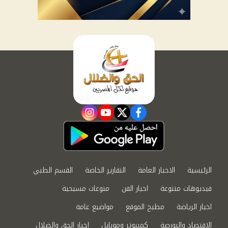
instagram
youtube
twitter
facebook
الرئيسية
الاخبار العامة
التقارير الخاصة
القسم الطبي
فيديوهات متنوعة
اخبار الفن
منوعات مسيحية
اخبار الرياضة
مطبخ الموقع
مواضيع عامة
الاقتصاد والبورصة
كمبيوتر وموبايل
اخبار الحق والضلال