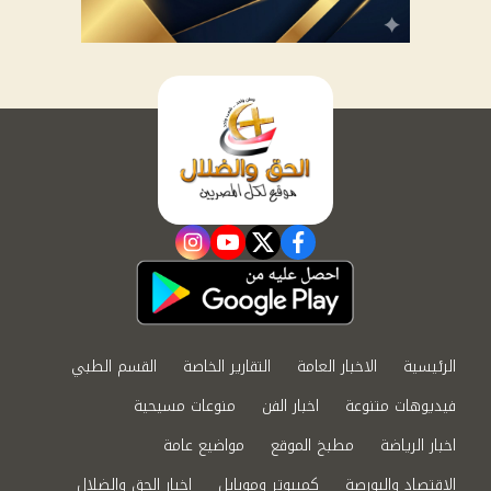
instagram
youtube
twitter
facebook
الرئيسية
الاخبار العامة
التقارير الخاصة
القسم الطبي
فيديوهات متنوعة
اخبار الفن
منوعات مسيحية
اخبار الرياضة
مطبخ الموقع
مواضيع عامة
الاقتصاد والبورصة
كمبيوتر وموبايل
اخبار الحق والضلال