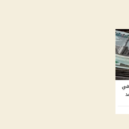
 في
عد