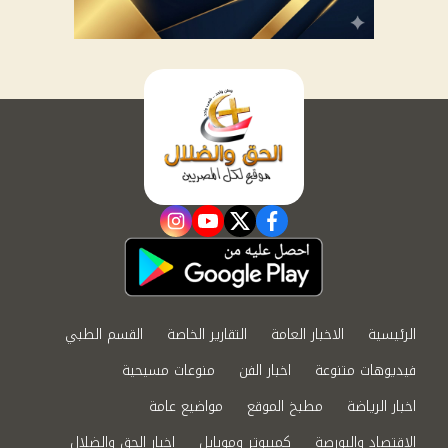
instagram
youtube
twitter
facebook
الرئيسية
الاخبار العامة
التقارير الخاصة
القسم الطبي
فيديوهات متنوعة
اخبار الفن
منوعات مسيحية
اخبار الرياضة
مطبخ الموقع
مواضيع عامة
الاقتصاد والبورصة
كمبيوتر وموبايل
اخبار الحق والضلال