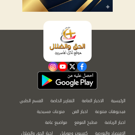
instagram
youtube
twitter
facebook
الرئيسية
الاخبار العامة
التقارير الخاصة
القسم الطبي
فيديوهات متنوعة
اخبار الفن
منوعات مسيحية
اخبار الرياضة
مطبخ الموقع
مواضيع عامة
الاقتصاد والبورصة
كمبيوتر وموبايل
اخبار الحق والضلال