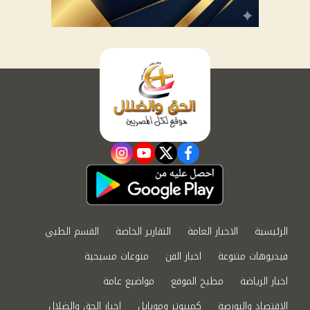
instagram
youtube
twitter
facebook
الرئيسية
الاخبار العامة
التقارير الخاصة
القسم الطبي
فيديوهات متنوعة
اخبار الفن
منوعات مسيحية
اخبار الرياضة
مطبخ الموقع
مواضيع عامة
الاقتصاد والبورصة
كمبيوتر وموبايل
اخبار الحق والضلال