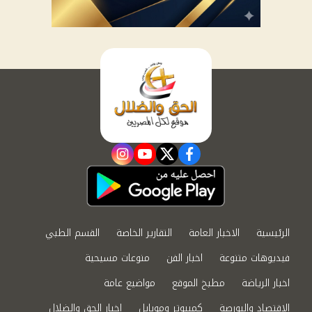
instagram
youtube
twitter
facebook
الرئيسية
الاخبار العامة
التقارير الخاصة
القسم الطبي
فيديوهات متنوعة
اخبار الفن
منوعات مسيحية
اخبار الرياضة
مطبخ الموقع
مواضيع عامة
الاقتصاد والبورصة
كمبيوتر وموبايل
اخبار الحق والضلال