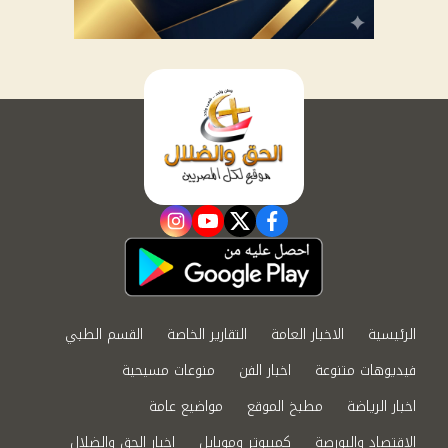
instagram
youtube
twitter
facebook
الرئيسية
الاخبار العامة
التقارير الخاصة
القسم الطبي
فيديوهات متنوعة
اخبار الفن
منوعات مسيحية
اخبار الرياضة
مطبخ الموقع
مواضيع عامة
الاقتصاد والبورصة
كمبيوتر وموبايل
اخبار الحق والضلال