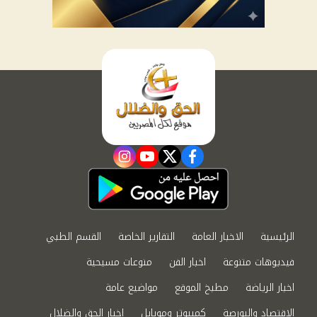
instagram
youtube
twitter
facebook
الرئيسية
الاخبار العامة
التقارير الخاصة
القسم الطبي
فيديوهات متنوعة
اخبار الفن
منوعات مسيحية
اخبار الرياضة
مطبخ الموقع
مواضيع عامة
الاقتصاد والبورصة
كمبيوتر وموبايل
اخبار الحق والضلال