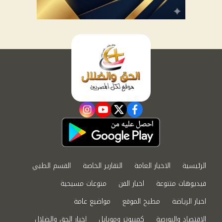
instagram
youtube
twitter
facebook
الرئيسية
الاخبار العامة
التقارير الخاصة
القسم الطبي
فيديوهات متنوعة
اخبار الفن
منوعات مسيحية
اخبار الرياضة
مطبخ الموقع
مواضيع عامة
الاقتصاد والبورصة
كمبيوتر وموبايل
اخبار الحق والضلال