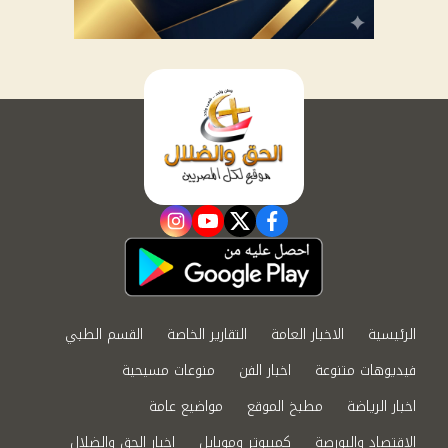
instagram
youtube
twitter
facebook
الرئيسية
الاخبار العامة
التقارير الخاصة
القسم الطبي
فيديوهات متنوعة
اخبار الفن
منوعات مسيحية
اخبار الرياضة
مطبخ الموقع
مواضيع عامة
الاقتصاد والبورصة
كمبيوتر وموبايل
اخبار الحق والضلال