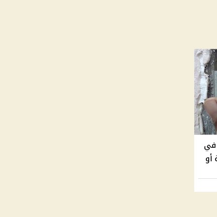
 في
أو