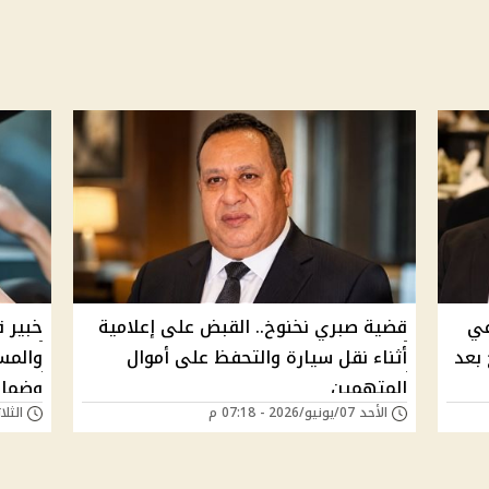
في
قضية صبري نخنوخ.. القبض على إعلامية
خبير 
بعد
أثناء نقل سيارة والتحفظ على أموال
والمس
المتهمين
وضمان
الأحد 07/يونيو/2026 - 07:18 م
الثلاثاء 28/أبريل/6