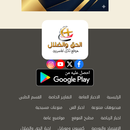
instagram
youtube
twitter
facebook
الرئيسية
الاخبار العامة
التقارير الخاصة
القسم الطبي
فيديوهات متنوعة
اخبار الفن
منوعات مسيحية
اخبار الرياضة
مطبخ الموقع
مواضيع عامة
الاقتصاد والبورصة
كمبيوتر وموبايل
اخبار الحق والضلال