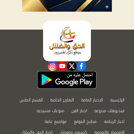
instagram
youtube
twitter
facebook
الرئيسية
الاخبار العامة
التقارير الخاصة
القسم الطبي
فيديوهات متنوعة
اخبار الفن
منوعات مسيحية
اخبار الرياضة
مطبخ الموقع
مواضيع عامة
الاقتصاد والبورصة
كمبيوتر وموبايل
اخبار الحق والضلال