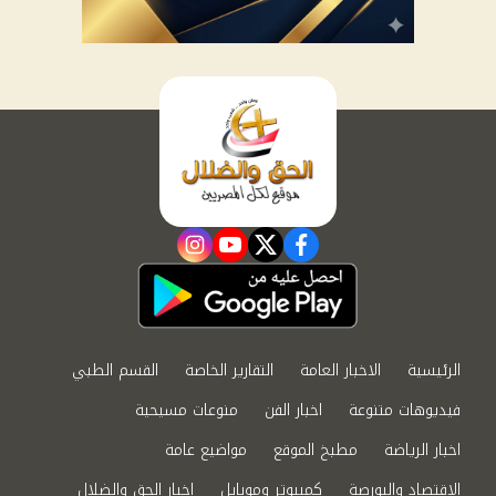
instagram
youtube
twitter
facebook
الرئيسية
الاخبار العامة
التقارير الخاصة
القسم الطبي
فيديوهات متنوعة
اخبار الفن
منوعات مسيحية
اخبار الرياضة
مطبخ الموقع
مواضيع عامة
الاقتصاد والبورصة
كمبيوتر وموبايل
اخبار الحق والضلال