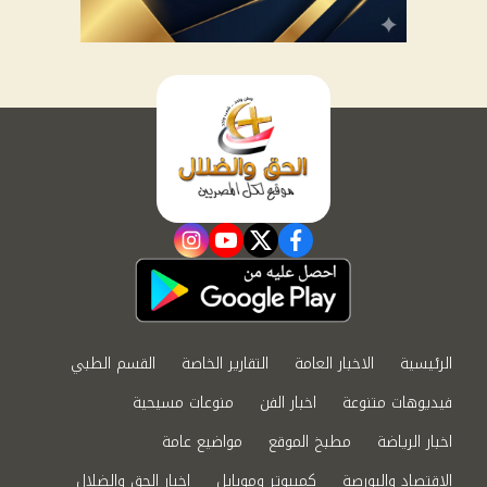
instagram
youtube
twitter
facebook
الرئيسية
الاخبار العامة
التقارير الخاصة
القسم الطبي
فيديوهات متنوعة
اخبار الفن
منوعات مسيحية
اخبار الرياضة
مطبخ الموقع
مواضيع عامة
الاقتصاد والبورصة
كمبيوتر وموبايل
اخبار الحق والضلال