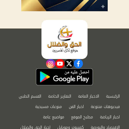
instagram
youtube
twitter
facebook
الرئيسية
الاخبار العامة
التقارير الخاصة
القسم الطبي
فيديوهات متنوعة
اخبار الفن
منوعات مسيحية
اخبار الرياضة
مطبخ الموقع
مواضيع عامة
الاقتصاد والبورصة
كمبيوتر وموبايل
اخبار الحق والضلال