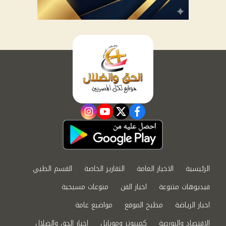
instagram
youtube
twitter
facebook
الرئيسية
الاخبار العامة
التقارير الخاصة
القسم الطبي
فيديوهات متنوعة
اخبار الفن
منوعات مسيحية
اخبار الرياضة
مطبخ الموقع
مواضيع عامة
الاقتصاد والبورصة
كمبيوتر وموبايل
اخبار الحق والضلال