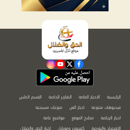
instagram
youtube
twitter
facebook
الرئيسية
الاخبار العامة
التقارير الخاصة
القسم الطبي
فيديوهات متنوعة
اخبار الفن
منوعات مسيحية
اخبار الرياضة
مطبخ الموقع
مواضيع عامة
الاقتصاد والبورصة
كمبيوتر وموبايل
اخبار الحق والضلال