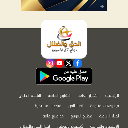
instagram
youtube
twitter
facebook
الرئيسية
الاخبار العامة
التقارير الخاصة
القسم الطبي
فيديوهات متنوعة
اخبار الفن
منوعات مسيحية
اخبار الرياضة
مطبخ الموقع
مواضيع عامة
الاقتصاد والبورصة
كمبيوتر وموبايل
اخبار الحق والضلال