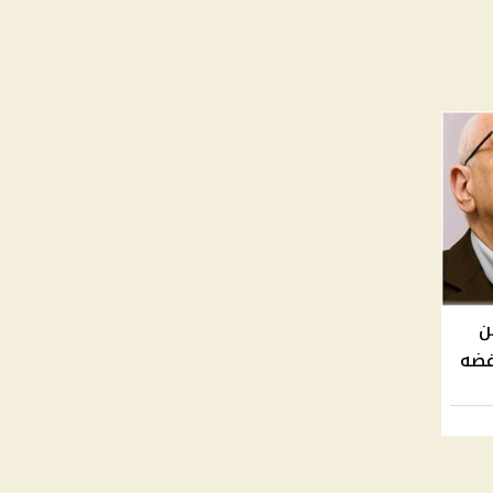
طعن
فضه