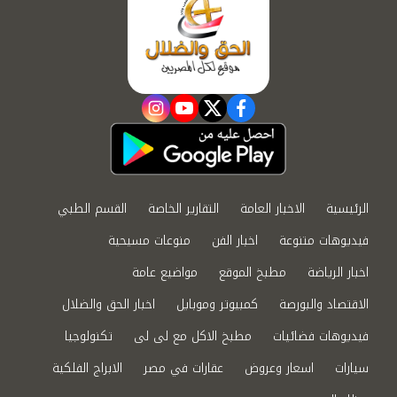
instagram
youtube
twitter
facebook
الرئيسية
الاخبار العامة
التقارير الخاصة
القسم الطبي
فيديوهات متنوعة
اخبار الفن
منوعات مسيحية
اخبار الرياضة
مطبخ الموقع
مواضيع عامة
الاقتصاد والبورصة
كمبيوتر وموبايل
اخبار الحق والضلال
فيديوهات فضائيات
مطبخ الاكل مع لى لى
تكنولوجيا
سيارات
اسعار وعروض
عقارات في مصر
الابراج الفلكية