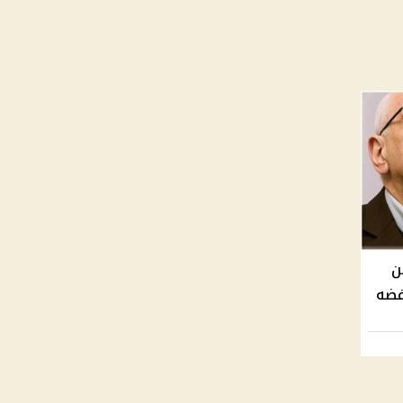
طعن
فضه