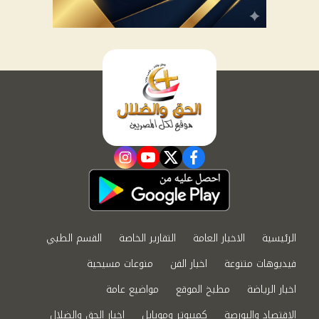
instagram
youtube
twitter
facebook
الرئيسية
الاخبار العامة
التقارير الخاصة
القسم الطبي
فيديوهات متنوعة
اخبار الفن
منوعات مسيحية
اخبار الرياضة
مطبخ الموقع
مواضيع عامة
الاقتصاد والبورصة
كمبيوتر وموبايل
اخبار الحق والضلال