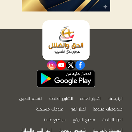
instagram
youtube
twitter
facebook
الرئيسية
الاخبار العامة
التقارير الخاصة
القسم الطبي
فيديوهات متنوعة
اخبار الفن
منوعات مسيحية
اخبار الرياضة
مطبخ الموقع
مواضيع عامة
الاقتصاد والبورصة
كمبيوتر وموبايل
اخبار الحق والضلال