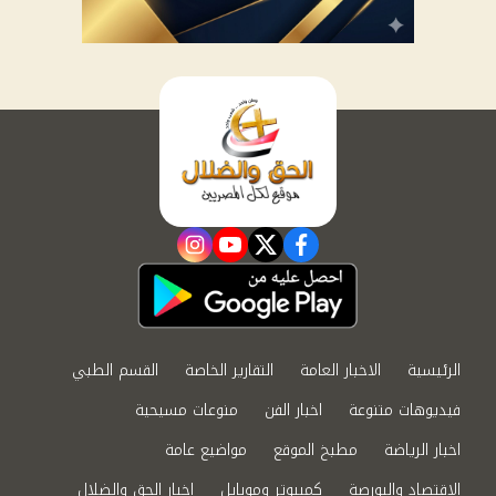
instagram
youtube
twitter
facebook
الرئيسية
الاخبار العامة
التقارير الخاصة
القسم الطبي
فيديوهات متنوعة
اخبار الفن
منوعات مسيحية
اخبار الرياضة
مطبخ الموقع
مواضيع عامة
الاقتصاد والبورصة
كمبيوتر وموبايل
اخبار الحق والضلال