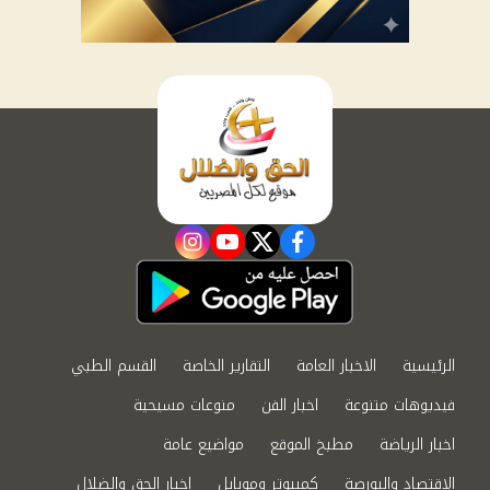
instagram
youtube
twitter
facebook
الرئيسية
الاخبار العامة
التقارير الخاصة
القسم الطبي
فيديوهات متنوعة
اخبار الفن
منوعات مسيحية
اخبار الرياضة
مطبخ الموقع
مواضيع عامة
الاقتصاد والبورصة
كمبيوتر وموبايل
اخبار الحق والضلال