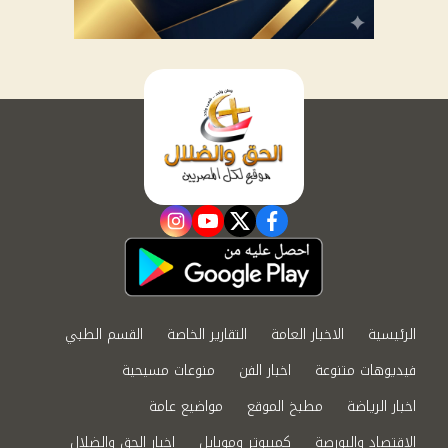
instagram
youtube
twitter
facebook
الرئيسية
الاخبار العامة
التقارير الخاصة
القسم الطبي
فيديوهات متنوعة
اخبار الفن
منوعات مسيحية
اخبار الرياضة
مطبخ الموقع
مواضيع عامة
الاقتصاد والبورصة
كمبيوتر وموبايل
اخبار الحق والضلال