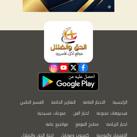
instagram
youtube
twitter
facebook
الرئيسية
الاخبار العامة
التقارير الخاصة
القسم الطبي
فيديوهات متنوعة
اخبار الفن
منوعات مسيحية
اخبار الرياضة
مطبخ الموقع
مواضيع عامة
الاقتصاد والبورصة
كمبيوتر وموبايل
اخبار الحق والضلال