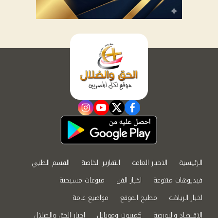
instagram
youtube
twitter
facebook
الرئيسية
الاخبار العامة
التقارير الخاصة
القسم الطبي
فيديوهات متنوعة
اخبار الفن
منوعات مسيحية
اخبار الرياضة
مطبخ الموقع
مواضيع عامة
الاقتصاد والبورصة
كمبيوتر وموبايل
اخبار الحق والضلال