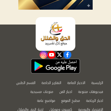
instagram
youtube
twitter
facebook
الرئيسية
الاخبار العامة
التقارير الخاصة
القسم الطبي
فيديوهات متنوعة
اخبار الفن
منوعات مسيحية
اخبار الرياضة
مطبخ الموقع
مواضيع عامة
الاقتصاد والبورصة
كمبيوتر وموبايل
اخبار الحق والضلال