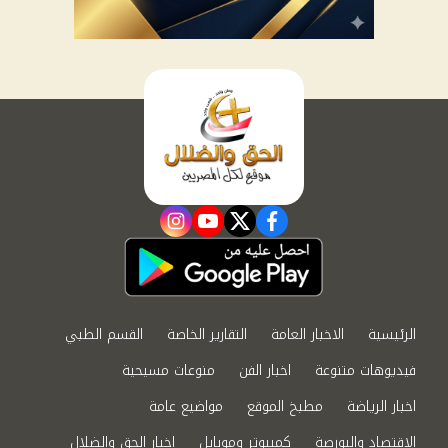
instagram
youtube
twitter
facebook
الرئيسية
الاخبار العامة
التقارير الخاصة
القسم الطبي
فيديوهات متنوعة
اخبار الفن
منوعات مسيحية
اخبار الرياضة
مطبخ الموقع
مواضيع عامة
الاقتصاد والبورصة
كمبيوتر وموبايل
اخبار الحق والضلال