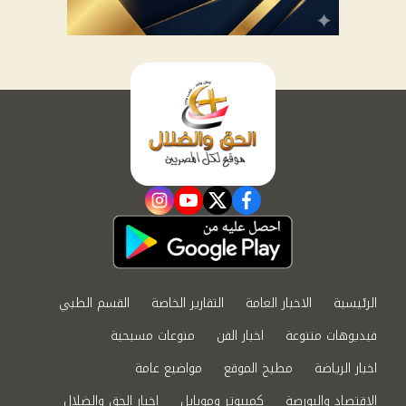
instagram
youtube
twitter
facebook
الرئيسية
الاخبار العامة
التقارير الخاصة
القسم الطبي
فيديوهات متنوعة
اخبار الفن
منوعات مسيحية
اخبار الرياضة
مطبخ الموقع
مواضيع عامة
الاقتصاد والبورصة
كمبيوتر وموبايل
اخبار الحق والضلال