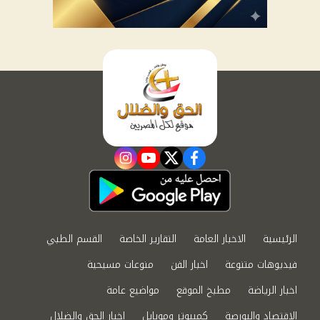
instagram
youtube
twitter
facebook
الرئيسية
الاخبار العامة
التقارير الخاصة
القسم الطبي
فيديوهات متنوعة
اخبار الفن
منوعات مسيحية
اخبار الرياضة
مطبخ الموقع
مواضيع عامة
الاقتصاد والبورصة
كمبيوتر وموبايل
اخبار الحق والضلال