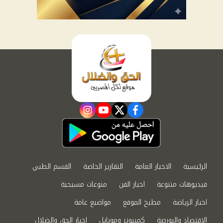
instagram
youtube
twitter
facebook
الرئيسية
الاخبار العامة
التقارير الخاصة
القسم الطبي
فيديوهات متنوعة
اخبار الفن
منوعات مسيحية
اخبار الرياضة
مطبخ الموقع
مواضيع عامة
الاقتصاد والبورصة
كمبيوتر وموبايل
اخبار الحق والضلال