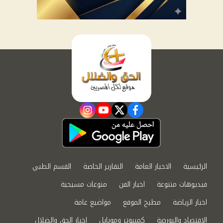
instagram
youtube
twitter
facebook
الرئيسية
الاخبار العامة
التقارير الخاصة
القسم الطبي
فيديوهات متنوعة
اخبار الفن
منوعات مسيحية
اخبار الرياضة
مطبخ الموقع
مواضيع عامة
الاقتصاد والبورصة
كمبيوتر وموبايل
اخبار الحق والضلال