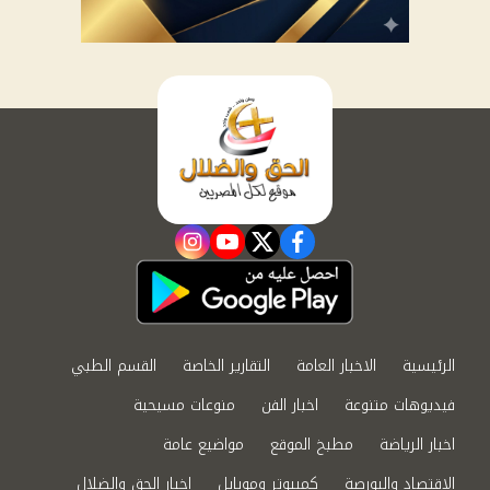
instagram
youtube
twitter
facebook
الرئيسية
الاخبار العامة
التقارير الخاصة
القسم الطبي
فيديوهات متنوعة
اخبار الفن
منوعات مسيحية
اخبار الرياضة
مطبخ الموقع
مواضيع عامة
الاقتصاد والبورصة
كمبيوتر وموبايل
اخبار الحق والضلال