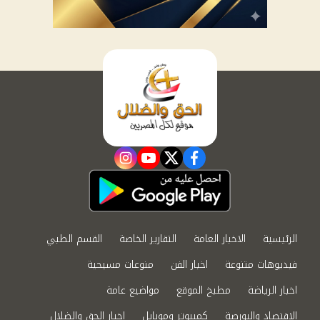
instagram
youtube
twitter
facebook
الرئيسية
الاخبار العامة
التقارير الخاصة
القسم الطبي
فيديوهات متنوعة
اخبار الفن
منوعات مسيحية
اخبار الرياضة
مطبخ الموقع
مواضيع عامة
الاقتصاد والبورصة
كمبيوتر وموبايل
اخبار الحق والضلال