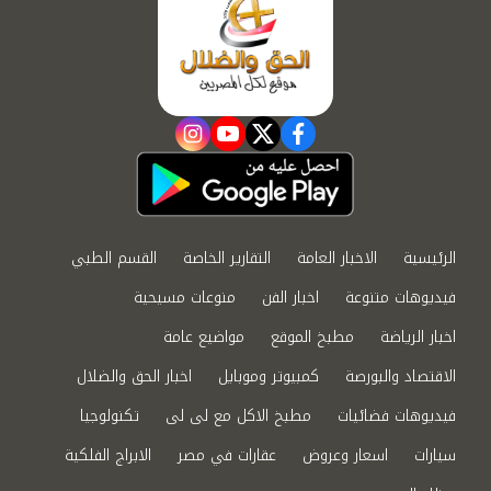
instagram
youtube
twitter
facebook
الرئيسية
الاخبار العامة
التقارير الخاصة
القسم الطبي
فيديوهات متنوعة
اخبار الفن
منوعات مسيحية
اخبار الرياضة
مطبخ الموقع
مواضيع عامة
الاقتصاد والبورصة
كمبيوتر وموبايل
اخبار الحق والضلال
فيديوهات فضائيات
مطبخ الاكل مع لى لى
تكنولوجيا
سيارات
اسعار وعروض
عقارات في مصر
الابراج الفلكية