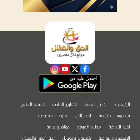
instagram
youtube
twitter
facebook
الرئيسية
الاخبار العامة
التقارير الخاصة
القسم الطبي
فيديوهات متنوعة
اخبار الفن
منوعات مسيحية
اخبار الرياضة
مطبخ الموقع
مواضيع عامة
الاقتصاد والبورصة
كمبيوتر وموبايل
اخبار الحق والضلال