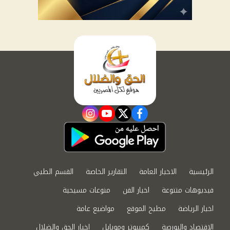
instagram
youtube
twitter
facebook
الرئيسية
الاخبار العامة
التقارير الخاصة
القسم الطبي
فيديوهات متنوعة
اخبار الفن
منوعات مسيحية
اخبار الرياضة
مطبخ الموقع
مواضيع عامة
الاقتصاد والبورصة
كمبيوتر وموبايل
اخبار الحق والضلال