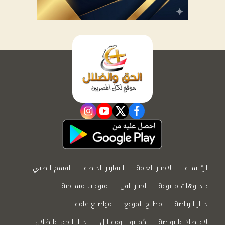
instagram
youtube
twitter
facebook
الرئيسية
الاخبار العامة
التقارير الخاصة
القسم الطبي
فيديوهات متنوعة
اخبار الفن
منوعات مسيحية
اخبار الرياضة
مطبخ الموقع
مواضيع عامة
الاقتصاد والبورصة
كمبيوتر وموبايل
اخبار الحق والضلال