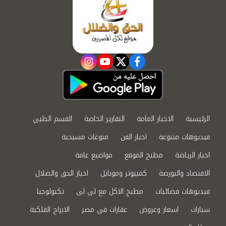
instagram
youtube
twitter
facebook
الرئيسية
الاخبار العامة
التقارير الخاصة
القسم الطبي
فيديوهات متنوعة
اخبار الفن
منوعات مسيحية
اخبار الرياضة
مطبخ الموقع
مواضيع عامة
الاقتصاد والبورصة
كمبيوتر وموبايل
اخبار الحق والضلال
فيديوهات فضائيات
مطبخ الاكل مع لى لى
تكنولوجيا
سيارات
اسعار وعروض
عقارات في مصر
الابراج الفلكية