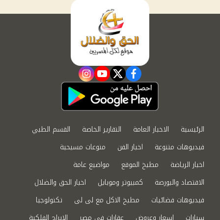
instagram
youtube
twitter
facebook
الرئيسية
الاخبار العامة
التقارير الخاصة
القسم الطبي
فيديوهات متنوعة
اخبار الفن
منوعات مسيحية
اخبار الرياضة
مطبخ الموقع
مواضيع عامة
الاقتصاد والبورصة
كمبيوتر وموبايل
اخبار الحق والضلال
فيديوهات فضائيات
مطبخ الاكل مع لى لى
تكنولوجيا
سيارات
اسعار وعروض
عقارات في مصر
الابراج الفلكية