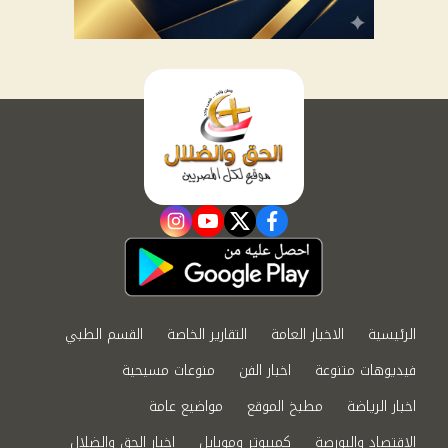
instagram
youtube
twitter
facebook
الرئيسية
الاخبار العامة
التقارير الخاصة
القسم الطبي
فيديوهات متنوعة
اخبار الفن
منوعات مسيحية
اخبار الرياضة
مطبخ الموقع
مواضيع عامة
الاقتصاد والبورصة
كمبيوتر وموبايل
اخبار الحق والضلال