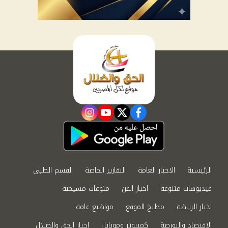
instagram
youtube
twitter
facebook
الرئيسية
الاخبار العامة
التقارير الخاصة
القسم الطبي
فيديوهات متنوعة
اخبار الفن
منوعات مسيحية
اخبار الرياضة
مطبخ الموقع
مواضيع عامة
الاقتصاد والبورصة
كمبيوتر وموبايل
اخبار الحق والضلال